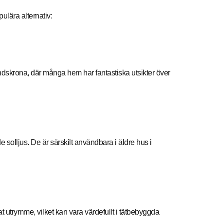
pulära alternativ:
andskrona, där många hem har fantastiska utsikter över
olljus. De är särskilt användbara i äldre hus i
at utrymme, vilket kan vara värdefullt i tätbebyggda