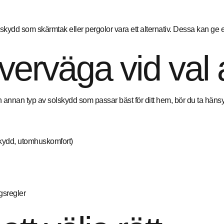
dd som skärmtak eller pergolor vara ett alternativ. Dessa kan ge ett a
överväga vid val
nnan typ av solskydd som passar bäst för ditt hem, bör du ta hänsyn t
kydd, utomhuskomfort)
gsregler