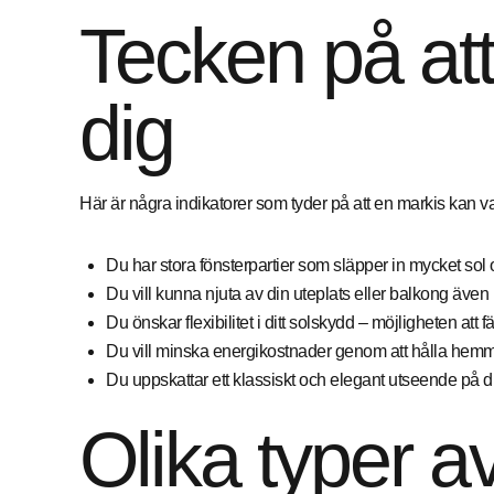
Tecken på att
dig
Här är några indikatorer som tyder på att en markis kan va
Du har stora fönsterpartier som släpper in mycket sol
Du vill kunna njuta av din uteplats eller balkong även
Du önskar flexibilitet i ditt solskydd – möjligheten att f
Du vill minska energikostnader genom att hålla hemme
Du uppskattar ett klassiskt och elegant utseende på di
Olika typer a