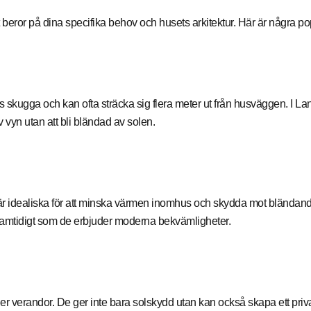
et beror på dina specifika behov och husets arkitektur. Här är några po
rös skugga och kan ofta sträcka sig flera meter ut från husväggen. I L
 vyn utan att bli bländad av solen.
r idealiska för att minska värmen inomhus och skydda mot bländande s
amtidigt som de erbjuder moderna bekvämligheter.
ller verandor. De ger inte bara solskydd utan kan också skapa ett priv