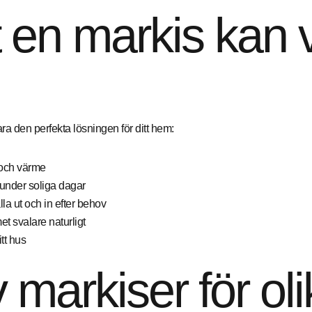
 en markis kan va
ra den perfekta lösningen för ditt hem:
 och värme
 under soliga dagar
älla ut och in efter behov
t svalare naturligt
tt hus
v markiser för ol