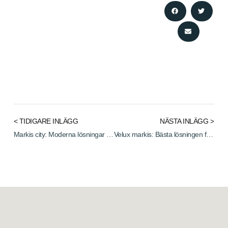
< TIDIGARE INLÄGG
NÄSTA INLÄGG >
Markis city: Moderna lösningar för stadsmiljö
Velux markis: Bästa lösningen för takfönster 2025