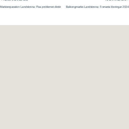
Markisreparation Landskrona: Fixa problemet direkt
Balkongmarkis Landskrona: 5 smarta lösningar 2024